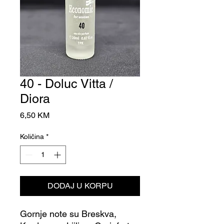
40 - Doluc Vitta /
Diora
Cijena
6,50 KM
Količina
*
DODAJ U KORPU
Gornje note su Breskva,