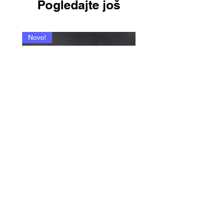
Pogledajte još
Novo!
335 - Paradox P. / Pareda