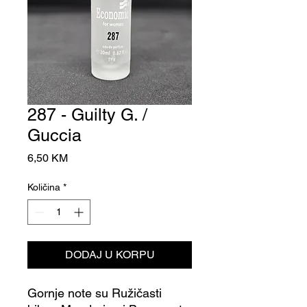
287 - Guilty G. /
Guccia
Cijena
6,50 KM
Količina
*
DODAJ U KORPU
Gornje note su Ružičasti