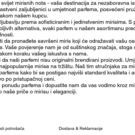
svijet mirisnih nota - vaša destinacija za nezaboravna is
rastveni zaljubljenici u umjetnost parfema, posvećeni pr
svakom našem kupcu.
ljubavlju prema sofisticiranim i jedinstvenim mirisima. S
ljivih alternativa, svaki parfem u našem asortimanu pre
lnosti.
 da pronađete savršeni miris koji će odražavati vašu oso
. Vaše povjerenje nam je od suštinskog značaja, stoga s
svakom koraku vašeg iskustva s nama.
da naši parfemi nisu originalni brendirani proizvodi. Umj
najpopularnije mirise na tržištu. Naš tim stručnjaka za mir
arfema kako bi se postigao najviši standard kvaliteta i a
o po pristupačnoj ceni.
u ponudu parfema i dopustite nam da vas vodimo kroz mi
 naše priče o mirisu i eleganciji.
osti potrošača
Dostava & Reklamacije