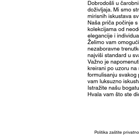
Dobrodošli u čarobni 
doživljaja. Mi smo st
mirisnih iskustava 
Naša priča počinje s 
kolekcijama od neodo
elegancije i individua
Želimo vam omogućiti
nezaboravne trenutke
najviši standard u 
Važno je napomenuti 
kreirani po uzoru na 
formulisanju svakog p
vam luksuzno iskustv
Istražite našu bogat
Hvala vam što ste dio
Politika zaštite privatn