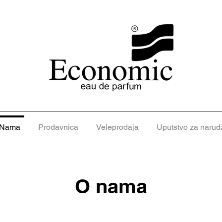
 Nama
Prodavnica
Veleprodaja
Uputstvo za narud
O nama