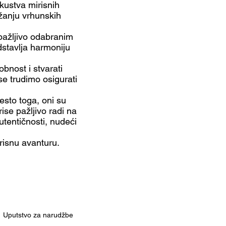
kustva mirisnih
užanju vrhunskih
 pažljivo odabranim
dstavlja harmoniju
bnost i stvarati
e trudimo osigurati
esto toga, oni su
ise pažljivo radi na
utentičnosti, nudeći
risnu avanturu.
Uputstvo za narudžbe