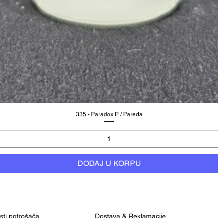
335 - Paradox P. / Pareda
DODAJ U KORPU
osti potrošača
Dostava & Reklamacije