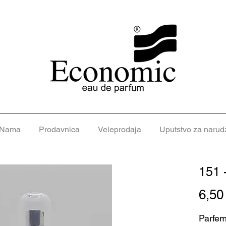
 Nama
Prodavnica
Veleprodaja
Uputstvo za narud
151 
6,5
Parfem