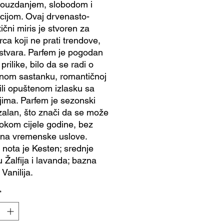
ouzdanjem, slobodom i
cijom. Ovaj drvenasto-
ični miris je stvoren za
ca koji ne prati trendove,
 stvara. Parfem je pogodan
prilike, bilo da se radi o
nom sastanku, romantičnoj
 ili opuštenom izlasku sa
ljima. Parfem je sezonski
zalan, što znači da se može
 tokom cijele godine, bez
 na vremenske uslove.
 nota je Kesten; srednje
u Žalfija i lavanda; bazna
 Vanilija.
*