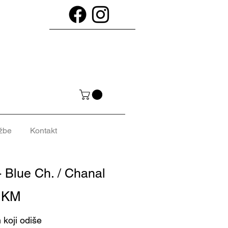
žbe
Kontakt
- Blue Ch. / Chanal
Cijena
0 KM
 koji odiše