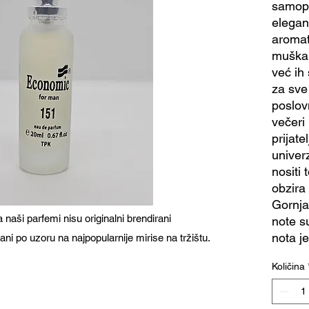
samop
elegan
aromat
muškar
već ih
za sve 
poslov
večeri
prijate
univer
nositi
obzira
Gornja
naši parfemi nisu originalni brendirani
note s
nota je
ani po uzoru na najpopularnije mirise na tržištu.
Količina