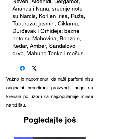
Neven, Aldehidi, Bergamot,
Ananas i Nana; srednje note
su Narcis, Korijen irisa, Ruža,
Tuberoza, jasmin, Ciklama,
Đurđevak i Orhideja; bazne
note su Mahovina, Benzoin,
Kedar, Amber, Sandalovo
drvo, Mahune Tonke i mošus.
Važno je napomenuti da naši parfemi nisu
originalni brendirani proizvodi, nego su
kreirani po uzoru na najpopularnije mirise
na tržištu.
Pogledajte još