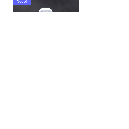
Novo!
335 - Paradox P. / Pareda
DODAJ U KORPU