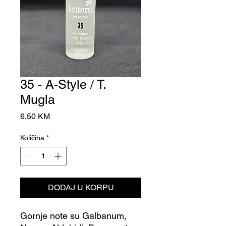
35 - A-Style / T.
Mugla
Cijena
6,50 KM
Količina
*
DODAJ U KORPU
Gornje note su Galbanum,