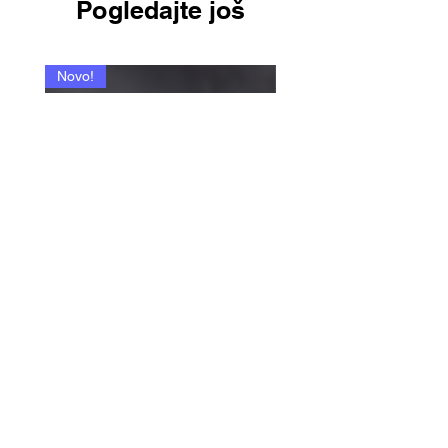
Pogledajte još
Novo!
335 - Paradox P. / Pareda