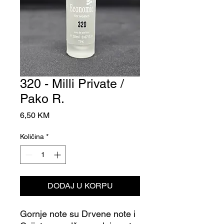
320 - Milli Private /
Pako R.
Cijena
6,50 KM
Količina
*
DODAJ U KORPU
Gornje note su Drvene note i