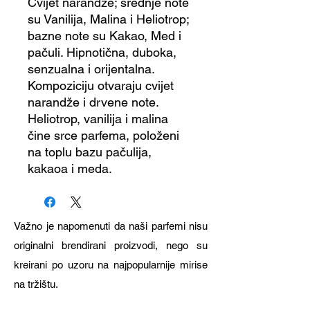
Cvijet narandže; srednje note
su Vanilija, Malina i Heliotrop;
bazne note su Kakao, Med i
pačuli. Hipnotična, duboka,
senzualna i orijentalna.
Kompoziciju otvaraju cvijet
narandže i drvene note.
Heliotrop, vanilija i malina
čine srce parfema, položeni
na toplu bazu pačulija,
kakaoa i meda.
Važno je napomenuti da naši parfemi nisu
originalni brendirani proizvodi, nego su
kreirani po uzoru na najpopularnije mirise
na tržištu.