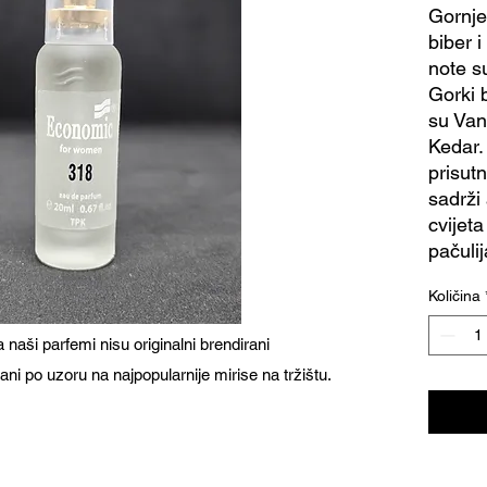
Gornje
biber 
note s
Gorki 
su Vani
Kedar.
prisutn
sadrži
cvijeta
pačulij
Količina
naši parfemi nisu originalni brendirani
ani po uzoru na najpopularnije mirise na tržištu.