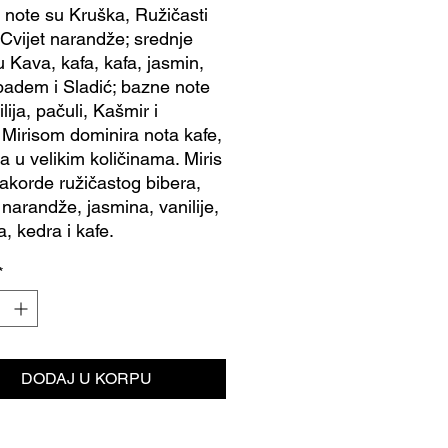
 note su Kruška, Ružičasti
i Cvijet narandže; srednje
u Kava, kafa, kafa, jasmin,
badem i Sladić; bazne note
lija, pačuli, Kašmir i
 Mirisom dominira nota kafe,
a u velikim količinama. Miris
 akorde ružičastog bibera,
 narandže, jasmina, vanilije,
a, kedra i kafe.
*
DODAJ U KORPU