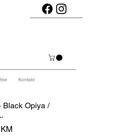
žbe
Kontakt
- Black Opiya /
L.
Cijena
0 KM