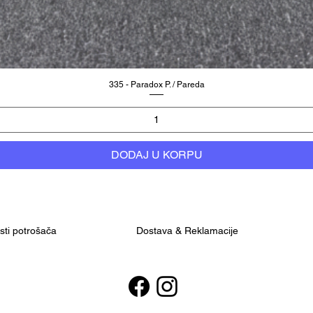
335 - Paradox P. / Pareda
DODAJ U KORPU
osti potrošača
Dostava & Reklamacije