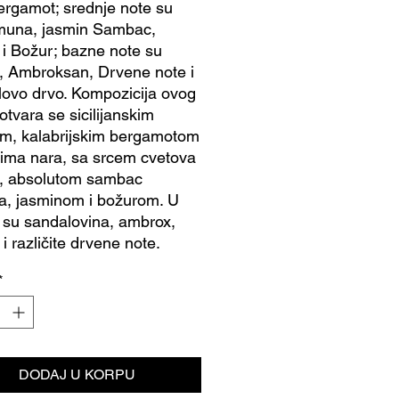
bergamot; srednje note su
imuna, jasmin Sambac,
 i Božur; bazne note su
 Ambroksan, Drvene note i
ovo drvo. Kompozicija ovog
otvara se sicilijanskim
m, kalabrijskim bergamotom
dima nara, sa srcem cvetova
, absolutom sambac
a, jasminom i božurom. U
 su sandalovina, ambrox,
i različite drvene note.
*
DODAJ U KORPU