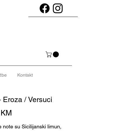
žbe
Kontakt
- Eroza / Versuci
Cijena
0 KM
 note su Sicilijanski limun,