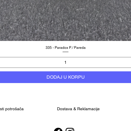
335 - Paradox P. / Pareda
DODAJ U KORPU
osti potrošača
Dostava & Reklamacije