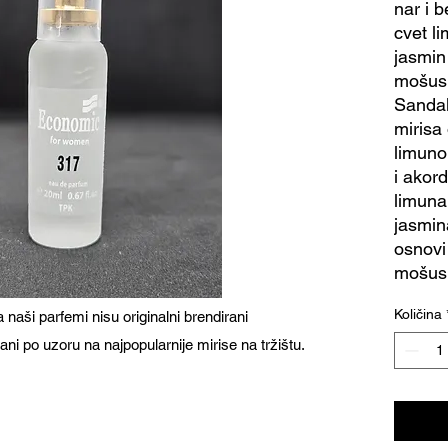
nar i 
cvet l
jasmin
mošus,
Sandal
mirisa 
limuno
i akor
limuna
jasmin
osnovi
mošus 
Količina
naši parfemi nisu originalni brendirani
ani po uzoru na najpopularnije mirise na tržištu.