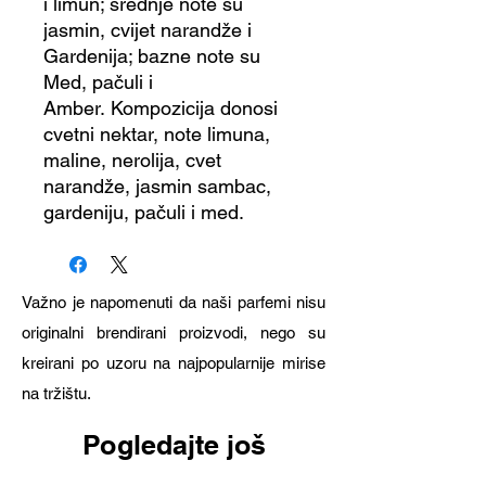
i limun; srednje note su
jasmin, cvijet narandže i
Gardenija; bazne note su
Med, pačuli i
Amber. Kompozicija donosi
cvetni nektar, note limuna,
maline, nerolija, cvet
narandže, jasmin sambac,
gardeniju, pačuli i med.
Važno je napomenuti da naši parfemi nisu
originalni brendirani proizvodi, nego su
kreirani po uzoru na najpopularnije mirise
na tržištu.
Pogledajte još