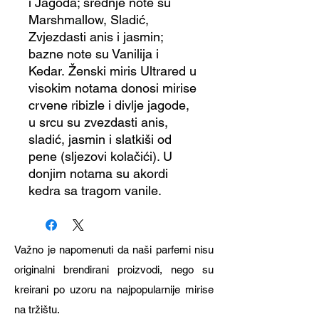
i Jagoda; srednje note su
Marshmallow, Sladić,
Zvjezdasti anis i jasmin;
bazne note su Vanilija i
Kedar. Ženski miris Ultrared u
visokim notama donosi mirise
crvene ribizle i divlje jagode,
u srcu su zvezdasti anis,
sladić, jasmin i slatkiši od
pene (sljezovi kolačići). U
donjim notama su akordi
kedra sa tragom vanile.
Važno je napomenuti da naši parfemi nisu
originalni brendirani proizvodi, nego su
kreirani po uzoru na najpopularnije mirise
na tržištu.