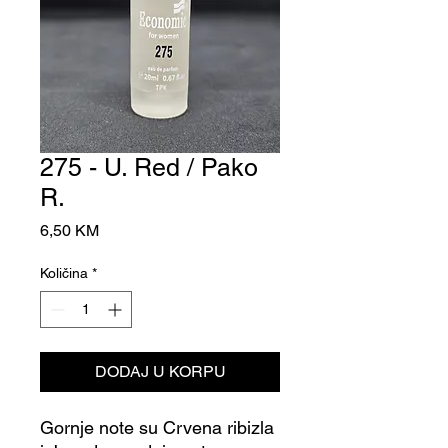
275 - U. Red / Pako
R.
Cijena
6,50 KM
Količina
*
DODAJ U KORPU
Gornje note su Сrvena ribizla