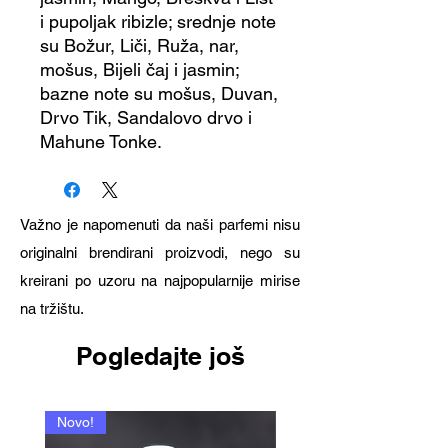
i pupoljak ribizle; srednje note
su Božur, Liči, Ruža, nar,
mošus, Bijeli čaj i jasmin;
bazne note su mošus, Duvan,
Drvo Tik, Sandalovo drvo i
Mahune Tonke.
Važno je napomenuti da naši parfemi nisu
originalni brendirani proizvodi, nego su
kreirani po uzoru na najpopularnije mirise
na tržištu.
Pogledajte još
Novo!