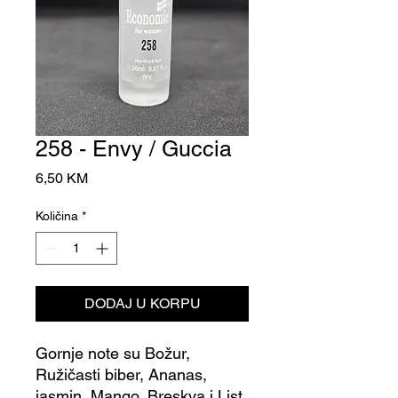
258 - Envy / Guccia
Cijena
6,50 KM
Količina
*
DODAJ U KORPU
Gornje note su Božur,
Ružičasti biber, Ananas,
jasmin, Mango, Breskva i List