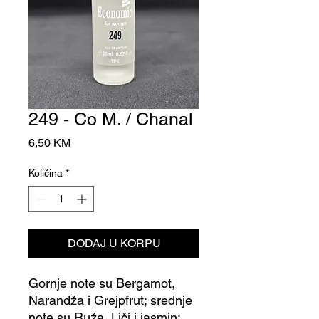
249 - Co M. / Chanal
Cijena
6,50 KM
Količina
*
DODAJ U KORPU
Gornje note su Bergamot,
Narandža i Grejpfrut; srednje
note su Ruža, Liči i jasmin;