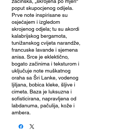
začinska, „skrojena po mjeri“
poput skupocjenog odijela.
Prve note inspirisane su
osjećajem i izgledom
skrojenog odjela; tu su akordi
kalabrijskog bergamota,
tunižanskog cvijeta narandže,
francuske lavande i sjemena
anisa. Srce je eklektično,
bogato začinima i teksturom i
uključuje note muškatnog
oraha sa Šri Lanke, vodenog
ljiljana, bobica kleke, šljive i
cimeta. Baza je luksuzna i
sofisticirana, napravljena od
labdanuma, pačulija, kože i
ambera.