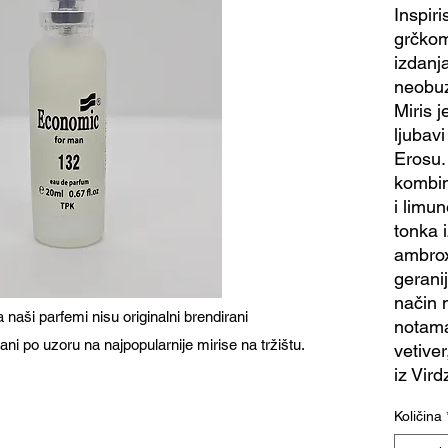
Inspir
grčkom
izdanja
neobuzd
Miris 
ljubavi
Erosu. 
kombi
i limun
tonka 
ambrox
gerani
način 
naši parfemi nisu originalni brendirani
notama
ani po uzoru na najpopularnije mirise na tržištu.
vetive
iz Vird
Količina