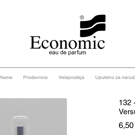
 Nama
Prodavnica
Veleprodaja
Uputstvo za narud
132 
Vers
6,5