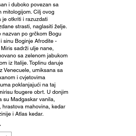
isan i duboko povezan sa
 mitologijom. Cilj ovog
 je otkriti i razuzdati
ane strasti, naglasiti želje.
je nazvan po grčkom Bogu
 i sinu Boginje Afrodite -
Miris sadrži ulje nane,
novano sa zelenom jabukom
om iz Italije. Toplinu daruje
iz Venecuele, umiksana sa
anom i cvjetovima
juma poklanjajući na taj
mirisu fougere obrt. U donjim
 su Madgaskar vanila,
r, hrastova mahovina, kedar
zinije i Atlas kedar.
*