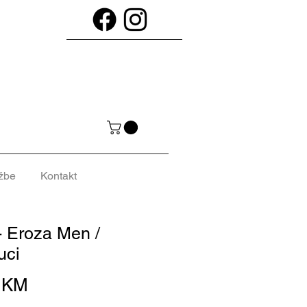
žbe
Kontakt
- Eroza Men /
uci
Cijena
0 KM