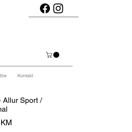
žbe
Kontakt
 Allur Sport /
al
Cijena
0 KM