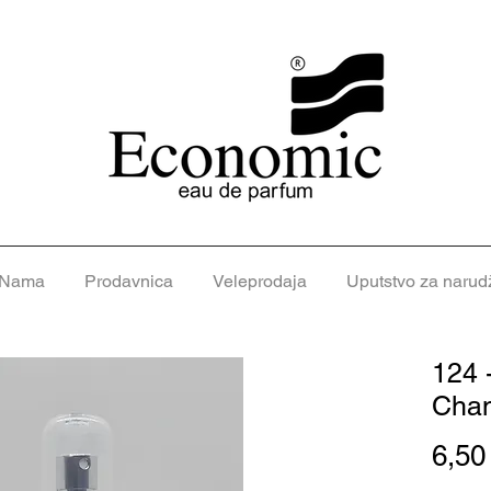
 Nama
Prodavnica
Veleprodaja
Uputstvo za narud
124 -
Chan
6,5