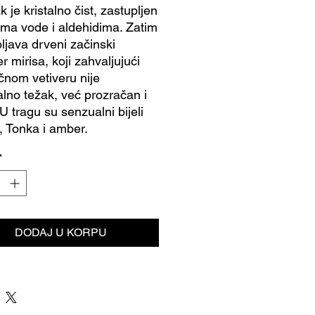
 je kristalno čist, zastupljen
ama vode i aldehidima. Zatim
oljava drveni začinski
r mirisa, koji zahvaljujući
čnom vetiveru nije
talno težak, već prozračan i
U tragu su senzualni bijeli
 Tonka i amber.
*
DODAJ U KORPU