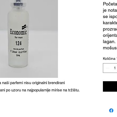
Početak
je not
se isp
karakte
prozra
orijen
lagan. 
mošus,
Količina
naši parfemi nisu originalni brendirani
ani po uzoru na najpopularnije mirise na tržištu.