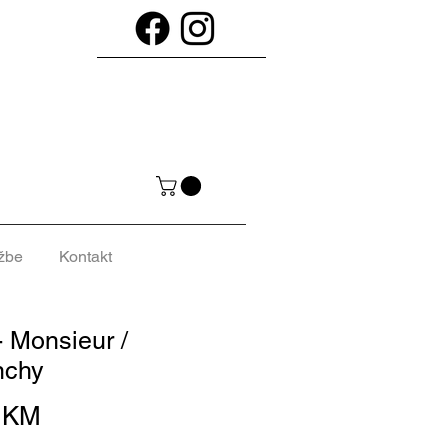
žbe
Kontakt
- Monsieur /
nchy
Cijena
0 KM