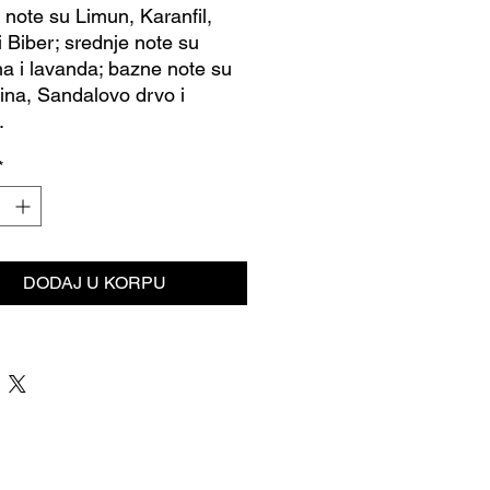
 note su Limun, Karanfil,
i Biber; srednje note su
a i lavanda; bazne note su
na, Sandalovo drvo i
.
*
DODAJ U KORPU