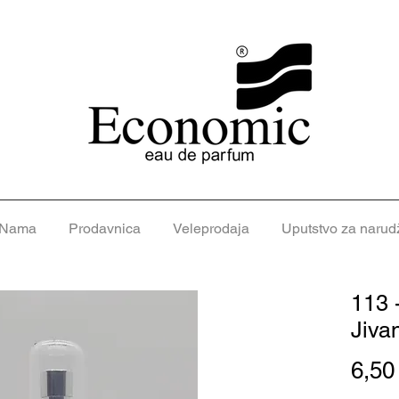
 Nama
Prodavnica
Veleprodaja
Uputstvo za narud
113 
Jiva
6,5