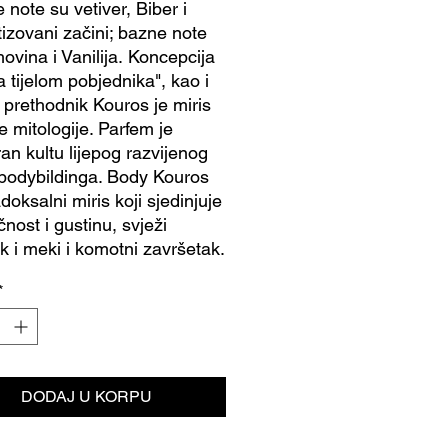
 note su vetiver, Biber i
izovani začini; bazne note
ovina i Vanilija. Koncepcija
a tijelom pobjednika", kao i
 prethodnik Kouros je miris
e mitologije. Parfem je
an kultu lijepog razvijenog
 i bodybildinga. Body Kouros
doksalni miris koji sjedinjuje
nost i gustinu, svježi
k i meki i komotni završetak.
*
DODAJ U KORPU