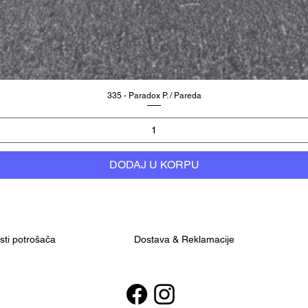
335 - Paradox P. / Pareda
DODAJ U KORPU
osti potrošača
Dostava & Reklamacije