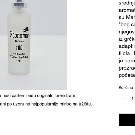
srednje
aromat
su Mah
"bog s
njegov
iz grčk
adaptir
tijela
je para
prozrač
početa
Količina
naši parfemi nisu originalni brendirani
ani po uzoru na najpopularnije mirise na tržištu.