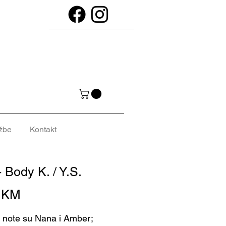
žbe
Kontakt
 Body K. / Y.S.
Cijena
0 KM
 note su Nana i Amber;