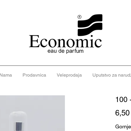
 Nama
Prodavnica
Veleprodaja
Uputstvo za narud
100 -
6,5
Gornje