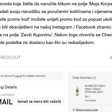
voda koje želite da naručite klikom na polje 'Moja Korpa
edati svoju narudžbu sa poručenim količinama i cijenama
site promo kod' možete unijeti promo kod za popust ukol
 biti obaviješteni na našoj Instagram / Facebook stranici
e na polje 'Zavši Kupovinu'. Nakon toga otvoriće se Chec
te podatke za dostavu kao što su redoslijedom: