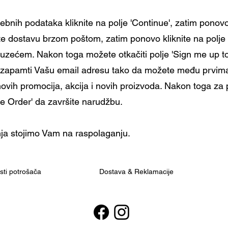
bnih podataka kliknite na polje 'Continue', zatim ponovo 
ite dostavu brzom poštom, zatim ponovo kliknite na polje 
uzećem. Nakon toga možete otkačiti polje 'Sign me up to 
jt zapamti Vašu email adresu tako da možete među prvima
novih promocija, akcija i novih proizvoda. Nakon toga za
ace Order' da završite narudžbu.
ja stojimo Vam na raspolaganju.
osti potrošača
Dostava & Reklamacije